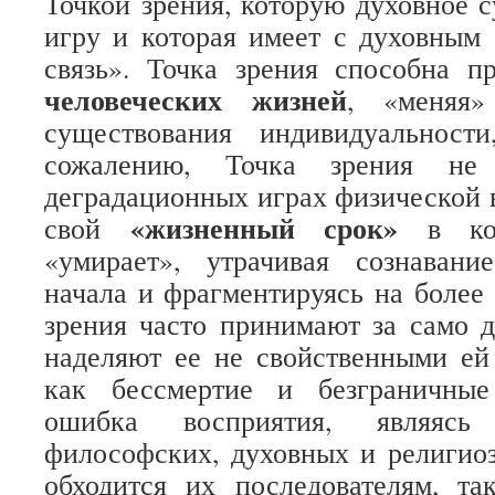
Точкой зрения, которую духовное 
игру и которая имеет с духовным
связь». Точка зрения способна 
человеческих жизней
, «меняя»
существования индивидуальнос
сожалению, Точка зрения не
деградационных играх физической в
«жизненный срок»
свой
в ко
«умирает», утрачивая сознавани
начала и фрагментируясь на более 
зрения часто принимают за само 
наделяют ее не свойственными ей
как бессмертие и безграничные
ошибка восприятия, являясь
философских, духовных и религио
обходится их последователям, та