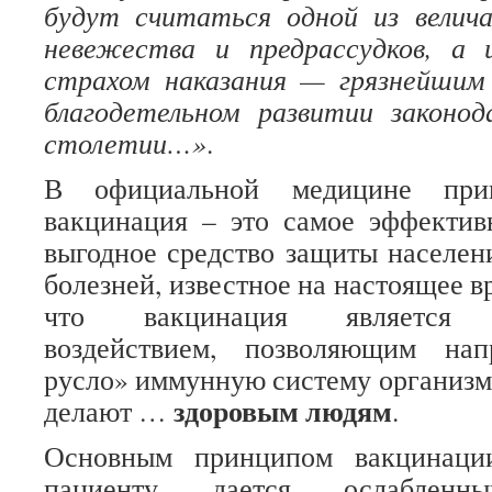
будут считаться одной из велич
невежества и предрассудков, а 
страхом наказания — грязнейшим
благодетельном развитии законо
столетии…»
.
В официальной медицине прин
вакцинация – это самое эффектив
выгодное средство защиты населе
болезней, известное на настоящее в
что вакцинация является п
воздействием, позволяющим на
русло» иммунную систему организм
здоровым людям
делают …
.
Основным принципом вакцинации
пациенту дается ослаблен