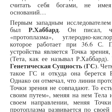
считать себя богами, не име
оснований…
Первым западным исследователем
Р.Хаббард
был
. Он писал, 
«протоплазма», углеродно-кисло
которое работает при 36.6 С. П
устройства является Точка зрения
(Тета, как ее называл Р.Хаббард).
Генетическая Сущность (ГС)
. Чет
такое ГС и откуда она берется Р
Однако он отмечал, что линии прот
Точки зрения не совпадают. То ест
своим путем», меняя на нем Тела 
своем направлении, меняя Точк
протоплазма развивается по своей