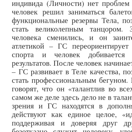
индивида (Личности) нет проблем
человек решил заниматься балет
функциональные резервы Тела, по
стать великолепным танцором. 
человека сменились, и он заинт
атлетикой – ГС переориентирует
спорта и человек добивается
результатов. После человек начинае
– ГС развивает в Теле качества, п
стать профессиональным бегуном. 
говорят, что он «талантлив во все
самом же деле здесь дело не в талант
зрения и ГС находятся в допол
действуют как единое целое, «и
поддерживая и доверяя друг др
безотказно служит человеку, удо