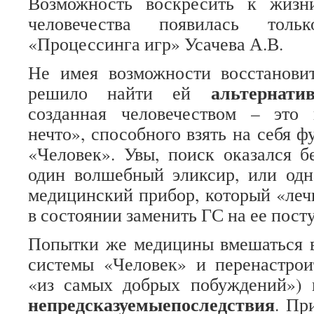
Возможность воскресить к жиз
человечества появилась тол
«Процессинга игр» Усачева А.В.
Не имея возможности восстановит
альтернатив
решило найти ей
созданная человечеством – это
нечто», способного взять на себя 
«Человек». Увы, поиск оказался б
один волшебный эликсир, или одн
медицинский прибор, который «лечи
в состоянии заменить ГС на ее посту
Попытки же медицины вмешаться в
системы «Человек» и перенастроит
«из самых добрых побуждений») 
непредсказуемые
последствия
. Пр