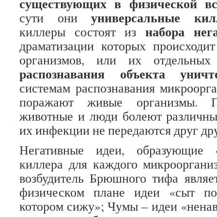
существующих в физической в
универсальные кил
сути они
набора нег
киллеры состоят из
драматизации которых происходи
организмов, или их отдельны
распознавания объекта уничт
системам распознавания микроорг
поражают живые организмы. По
животные и люди болеют различны
их инфекции не передаются друг дру
Негативные идеи, образующие 
киллера для каждого микрооргани
возбудитель Брюшного тифа являе
физическом плане идеи «сыт по
котором сижу»; Чумы – идеи «ненав