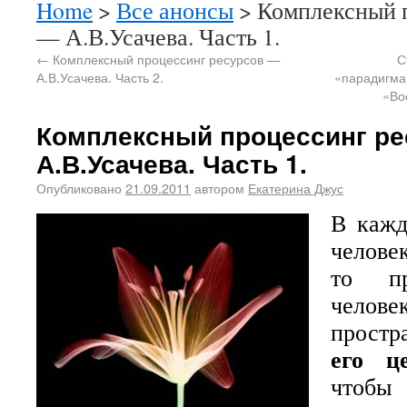
Home
>
Все анонсы
> Комплексный 
— А.В.Усачева. Часть 1.
←
Комплексный процессинг ресурсов —
С
А.В.Усачева. Часть 2.
«парадигма 
«Во
Комплексный процессинг р
А.В.Усачева. Часть 1.
Опубликовано
21.09.2011
автором
Екатерина Джус
В кажд
челове
то пр
челове
простр
его ц
чтобы