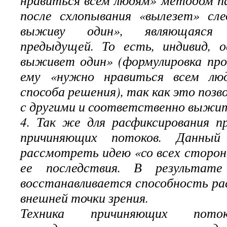
нравиться всем людям» методом па
после схлопывания «вылезет» сл
выживу один», являющаяся «
предыдущей. То есть, индивид, о
выживет один» (формулировка про
ему «нужно нравиться всем люд
способа решения), так как это поз
с другими и соответственно выжи
4. Так же для расфиксирования п
причиняющих потоков. Данный 
рассмотреть идею «со всех сторо
ее последствия. В результате
восстанавливается способность р
внешней точки зрения.
Техника причиняющих поток