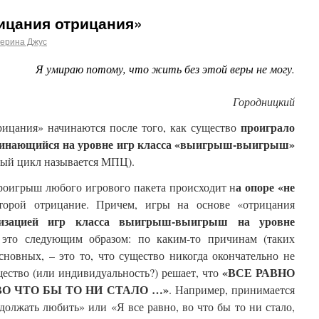
ицания отрицания»
терина Джус
Я умираю потому, что жить без этой веры не могу.
Городницкий
проиграло
рицания» начинаются после того, как существо
ачинающийся на уровне игр класса «выигрыш-выигрыш»
ный цикл называется МПЦ).
а опоре «не
роигрыш любого игрового пакета происходит н
оторой отрицание. Причем, игры на основе «отрицания
тизацией игр класса выигрыш-выигрыш на уровне
это следующим образом: по каким-то причинам (таких
новных, – это то, что существо никогда окончательно не
«ВСЕ РАВНО
щество (или индивидуальность?) решает, что
«ВО ЧТО БЫ ТО НИ СТАЛО …»
. Например, принимается
должать любить» или «Я все равно, во что бы то ни стало,