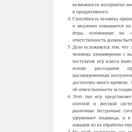
возможности восприятия лю
и продуктивного;
Способность человека прини
и медленно повышается по 
игры, основанные на «о
ответственность должна быть
Дело осложняется тем, что 
человека злонамерения с в
постулатов игр класса выи
основе рассоздания пр
высокоуровневым постулатом
достаточно много времени. 
об ответственности за создан
Этот тип игр представляе
плотной и жесткой систе
различные бессрочные согл
удерживает индивида, и в
навыков по их обработке ему 
По всей видимости (не мо