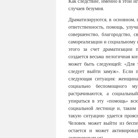
Как следствие, именно в этой и
случаев безумия.
Драматизируются, в основном, 
ответственность, помощь, улучш
совершенство, благородство, с
самореализации и социальному п
этого за счет драматизации 
создается весьма нелогичная ко
может быть следующей: «Для т
следует выйти замуж». Если п
следующая ситуация: женщин
социально беспомощного му
растрачиваются, а социальны
упираться в эту «помощь» вс
социальной лестнице и, таким 
такую ситуацию удается проя
Человек может выйти из беспе
остается и может активирова
активироваться).