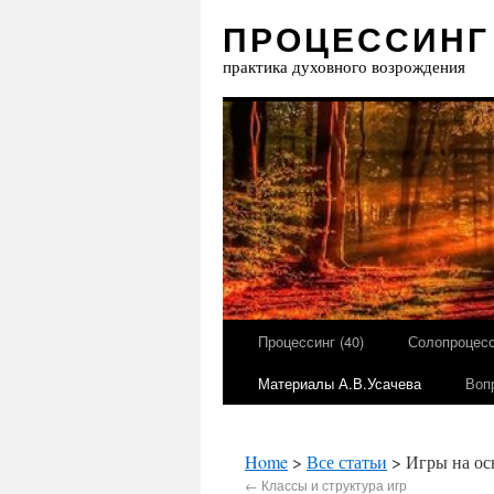
ПРОЦЕССИНГ
практика духовного возрождения
Процессинг (40)
Солопроцесс
Материалы А.В.Усачева
Воп
Home
>
Все статьи
> Игры на ос
←
Классы и структура игр