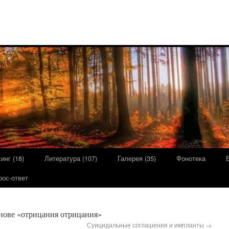
инг (18)
Литература (107)
Галерея (35)
Фонотека
рос-ответ
нове «отрицания отрицания»
Суицидальные соглашения и импланты
→