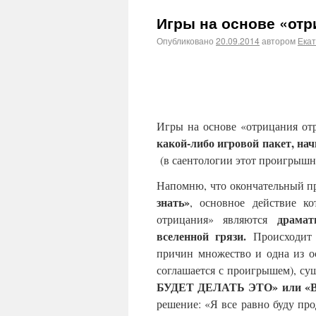
Игры на основе «отр
Опубликовано
20.09.2014
автором
Ека
Игры на основе «отрицания от
какой-либо игровой пакет, н
(в саентологии этот проигрыш
Напомню, что окончательный п
знать»
, основное действие к
драма
отрицания» являются
вселенной грязи.
Происходит 
причин множество и одна из ос
соглашается с проигрышем), су
БУДЕТ ДЕЛАТЬ ЭТО» или 
решение: «Я все равно буду про