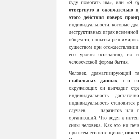
буду помогать им», или «Я б
отвергнуто и окончательно 
этого действия поверх прои
индивидуальности, которые др
деструктивных играх вселенной 
общем-то, попытка реанимиров
существом при отождествлении
его уровня осознания), но 
человеческой формы бытия.
Человек, драматизирующий 
стабильных данных
, его со
окружающих он выглядит стра
индивидуальность достато
индивидуальность становится 
случаев, – паразитов или п
организаций. Что ведет к инте
силы человека. Как это ни пе
ничег
при всем его потенциале,