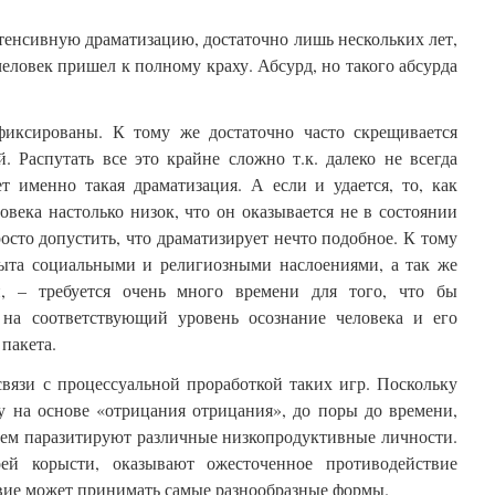
нтенсивную драматизацию, достаточно лишь нескольких лет,
 человек пришел к полному краху. Абсурд, но такого абсурда
фиксированы. К тому же достаточно часто скрещивается
. Распутать все это крайне сложно т.к. далеко не всегда
ет именно такая драматизация. А если и удается, то, как
овека настолько низок, что он оказывается не в состоянии
росто допустить, что драматизирует нечто подобное. К тому
рыта социальными и религиозными наслоениями, а так же
, – требуется очень много времени для того, что бы
 на соответствующий уровень осознание человека и его
пакета.
связи с процессуальной проработкой таких игр. Поскольку
у на основе «отрицания отрицания», до поры до времени,
 нем паразитируют различные низкопродуктивные личности.
ей корысти, оказывают ожесточенное противодействие
вие может принимать самые разнообразные формы.