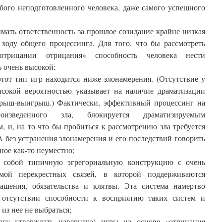
бого неподготовленного человека, даже самого успешного
мать ответственность за прошлое созидание крайне низкая
ходу общего процессинга. Для того, что бы рассмотреть
трицании отрицания» способность человека нести
 очень высокой;
этот тип игр находится ниже злонамерения. (Отсутствие у
ысокой вероятностью указывает на наличие драматизации
грыш-выигрыш.) Фактически, эффективный процессинг на
оизведенного зла, блокируется драматизируемым
, и, на то что бы пробиться к рассмотрению зла требуется
А без устранения злонамерения и его последствий говорить
ное как-то неуместно;
т собой типичную эгрегориальную конструкцию с очень
мой перекрестных связей, в которой поддерживаются
ашения, обязательства и клятвы. Эта система намертво
 отсутствии способности к восприятию таких систем и
из нее не выбраться;
гу утверждать наверняка) игры на основе «отрицания