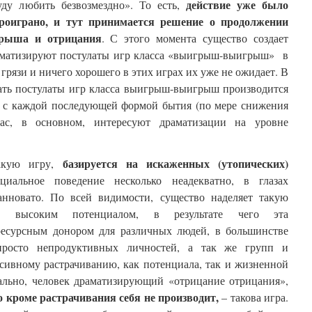
действие уже было
уду любить безвозмездно». То есть,
проиграно, и тут принимается решение о продолжении
грыша и отрицания
. С этого момента существо создает
аматизируют постулаты игр класса «выигрыш-выигрыш» в
грязи и ничего хорошего в этих играх их уже не ожидает. В
ать постулаты игр класса выигрыш-выигрыш производится
 с каждой последующей формой бытия (по мере снижения
нас, в основном, интересуют драматизации на уровне
базируется на искаженных (утопических)
такую игру,
циальное поведение несколько неадекватно, в глазах
нновато. По всей видимости, существо наделяет такую
чно высоким потенциалом, в результате чего эта
ресурсным донором для различных людей, в большинстве
росто непродуктивных личностей, а так же групп и
нсивному растрачиванию, как потенциала, так и жизненной
чально, человек драматизирующий «отрицание отрицания»,
о кроме растрачивания себя не производит,
– такова игра.