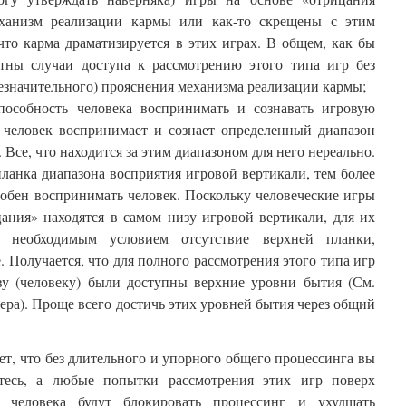
ханизм реализации кармы или как-то скрещены с этим
что карма драматизируется в этих играх. В общем, как бы
тны случаи доступа к рассмотрению этого типа игр без
езначительного) прояснения механизма реализации кармы;
особность человека воспринимать и сознавать игровую
., человек воспринимает и сознает определенный диапазон
. Все, что находится за этим диапазоном для него нереально.
ланка диапазона восприятия игровой вертикали, тем более
обен воспринимать человек. Поскольку человеческие игры
ания» находятся в самом низу игровой вертикали, для их
т необходимым условием отсутствие верхней планки,
 Получается, что для полного рассмотрения этого типа игр
ву (человеку) были доступны верхние уровни бытия (См.
ера). Проще всего достичь этих уровней бытия через общий
ет, что без длительного и упорного общего процессинга вы
тесь, а любые попытки рассмотрения этих игр поверх
й человека будут блокировать процессинг и ухудшать