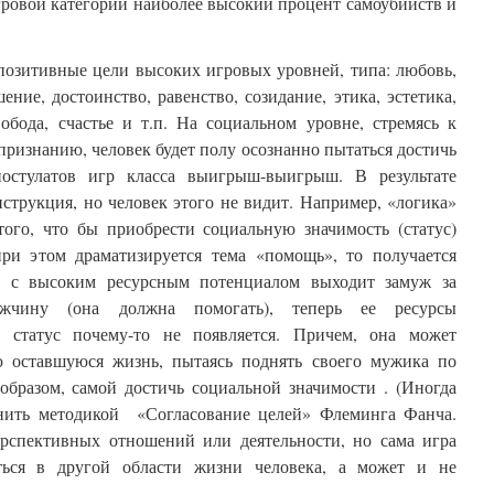
гровой категории наиболее высокий процент самоубийств и
позитивные цели высоких игровых уровней, типа: любовь,
ение, достоинство, равенство, созидание, этика, эстетика,
вобода, счастье и т.п. На социальном уровне, стремясь к
ризнанию, человек будет полу осознанно пытаться достичь
постулатов игр класса выигрыш-выигрыш. В результате
нструкция, но человек этого не видит. Например, «логика»
ого, что бы приобрести социальную значимость (статус)
ри этом драматизируется тема «помощь», то получается
а с высоким ресурсным потенциалом выходит замуж за
жчину (она должна помогать), теперь ее ресурсы
й статус почему-то не появляется. Причем, она может
ю оставшуюся жизнь, пытаясь поднять своего мужика по
образом, самой достичь социальной значимости . (Иногда
снить методикой «Согласование целей» Флеминга Фанча.
рспективных отношений или деятельности, но сама игра
ться в другой области жизни человека, а может и не