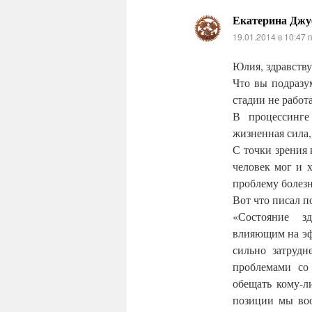
Екатерина Джу
19.01.2014 в 10:47 
Юлия, здравству
Что вы подразу
стадии не работ
В процессинге
жизненная сила,
С точки зрения 
человек мог и х
проблему болезн
Вот что писал п
«Состояние з
влияющим на эф
сильно затрудн
проблемами со 
обещать кому-л
позиции мы воо