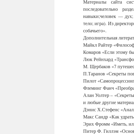
Материалы сайта сис
последовательно разд
навыки;человек — дух;
тело; игра). Из директ
собачьего».
Дополнительная литерат
Майкл Райтер «Философс
Комаров «Если этому быт
Люк Рейнхард «Трансф
М. Щербаков «7 путешес
П.Таранов «Секреты пов
Пилот «Самопроцессин
Флеминг Фанч «Преобр
Алан Уолтер – «Секреты
и любые другие материа
Дэнис Х.Стефенс «Анал
Макс Сандр «Как удрать
Эрих Фромм «Иметь, ил
Питер Ф. Гиллэм «Осно