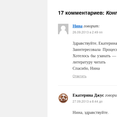
17 комментариев:
Кон
Нина
говорит:
26.09.2013 в 2:49 пп
Здравствуйте, Екатерин
Заинтересовала Процес
Хотелось бы узанать —
литературу читать
Спасибо, Нина
Ответить
Екатерина Джус
говор
27.09.2013 в 8:44 дп
Нина, здравствуйте.