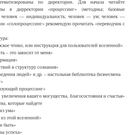
тематизированы по директории. Для начала читайте
елы в дирректории «процессинг» (методика; базовые
 человек — индивидуальность; человек — ум; человек —
ории «солопроцессинг» рекомендую прочитать «переводчик с
ура:
кое чтиво, или инструкция для пользователей вселенной»
ь – это зависит от меня»
ормация»
твий в структуру сознания»
едения людей» и др. – настольная библиотека бизнесмена
г»
азующий процессинг»
 увеличения вашего могущества, благосостояния и счастья»
лы, которые найдете
из ума»
 из этой вселенной»
и быть»
вы успеха»