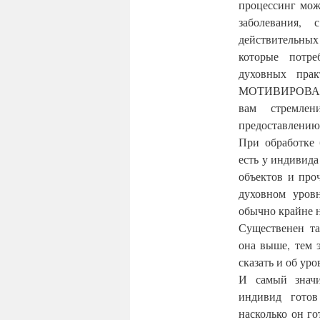
процессинг мож
заболевания,
действительных 
которые потре
духовных пра
МОТИВИРОВАН ц
вам стремле
предоставлению 
При обработке 
есть у индивида
объектов и про
духовном уровн
обычно крайне н
Существенен та
она выше, тем 
сказать и об уро
И самый значи
индивид готов
насколько он го