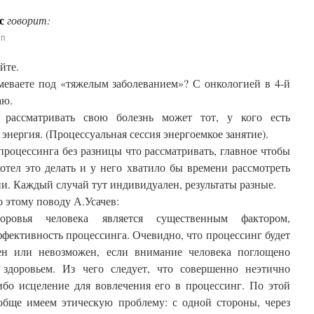
с
говорит:
пп
йте.
меваете под «тяжелым заболеванием»? С онкологией в 4-й
аю.
 рассматривать свою болезнь может тот, у кого есть
 энергия. (Процессуальная сессия энергоемкое занятие).
процессинга без разницы что рассматривать, главное чтобы
отел это делать и у него хватило бы времени рассмотреть
и. Каждый случай тут индивидуален, результаты разные.
о этому поводу А.Усачев:
доровья человека является существенным фактором,
фективность процессинга. Очевидно, что процессинг будет
ен или невозможен, если внимание человека поглощено
здоровьем. Из чего следует, что совершенно неэтично
ибо исцеление для вовлечения его в процессинг. По этой
бще имеем этическую проблему: с одной стороны, через