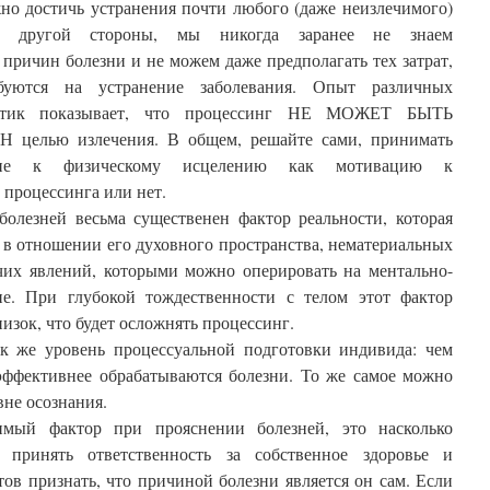
но достичь устранения почти любого (даже неизлечимого)
 с другой стороны, мы никогда заранее не знаем
причин болезни и не можем даже предполагать тех затрат,
буются на устранение заболевания. Опыт различных
ктик показывает, что процессинг НЕ МОЖЕТ БЫТЬ
елью излечения. В общем, решайте сами, принимать
ние к физическому исцелению как мотивацию к
процессинга или нет.
болезней весьма существенен фактор реальности, которая
 в отношении его духовного пространства, нематериальных
чих явлений, которыми можно оперировать на ментально-
е. При глубокой тождественности с телом этот фактор
изок, что будет осложнять процессинг.
к же уровень процессуальной подготовки индивида: чем
эффективнее обрабатываются болезни. То же самое можно
вне осознания.
мый фактор при прояснении болезней, это насколько
 принять ответственность за собственное здоровье и
тов признать, что причиной болезни является он сам. Если