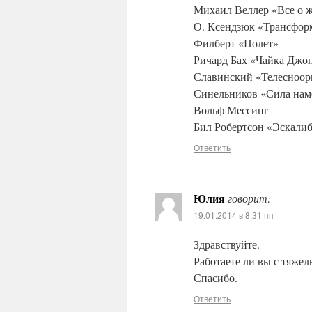
Михаил Веллер «Все о 
О. Ксендзюк «Трансфор
Филберт «Полет»
Ричард Бах «Чайка Джо
Славинский «Телесноор
Синельников «Сила нам
Вольф Мессинг
Бил Робертсон «Эскали
Ответить
Юлия
говорит:
19.01.2014 в 8:31 пп
Здравствуйте.
Работаете ли вы с тяжел
Спасибо.
Ответить