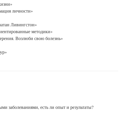
жизни»
мация личности»
натан Ливингстон»
иентированные методики»
ерения. Возлюби свою болезнь»
бур»
ыми заболеваниями, есть ли опыт и результаты?