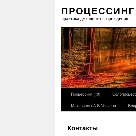
ПРОЦЕССИНГ
практика духовного возрождения
Процессинг (40)
Солопроцесс
Материалы А.В.Усачева
Воп
Контакты