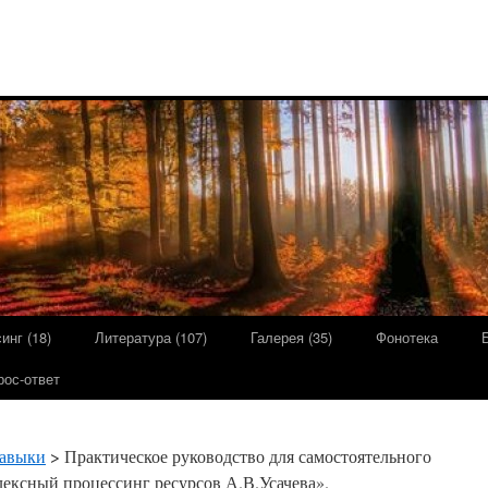
инг (18)
Литература (107)
Галерея (35)
Фонотека
рос-ответ
навыки
> Практическое руководство для самостоятельного
ексный процессинг ресурсов А.В.Усачева».