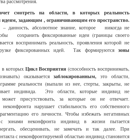
ва рассмотрения.
очет смотреть на области, в которых реальность
идеям, задающим , ограничивающим его пространство.
 – данность, абсолютное знание, которое никогда не
чтобы сохранить фиксированные идеи (границы своего
ывается воспринимать реальность, проявления которой не
зоны
агрузке фиксированных идей. Так формируются
Цикл Восприятия
, в которых
(способность воспринимать,
заблокированным,
сознавать) оказывается
это области,
грамме реальности (выпали из нее, стерты, закрыты, не
живает индивида. Это области, которые индивид не
может присутствовать, за которые он не отвечает.
еконфронта нарушает стабильность его собственного
фрагментацию его личности. Чтобы избежать негативных
я с зонами неконфронта индивид в жизни пытается
вергать, обесценивать, не замечать и так далее. При
онтакта с неконфронтируемой областью индивид становится