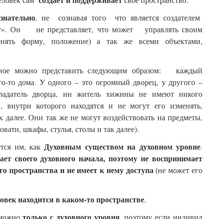
ознательно
, не сознавая того что является создателем
ет». Он не представляет, что может управлять своим
менять форму, положение) а так же всеми объектами,
нное можно представить следующим образом: каждый
го-то дома. У одного – это огромный дворец, у другого –
бладатель дворца, ни житель хижины не имеют никого
, внутри которого находятся и не могут его изменять,
ак далее. Они так же не могут воздействовать на предметы,
ати, шкафы, стулья, столы и так далее).
Духовным существом на духовном уровне
ется им, как
.
нает своего духовного начала, поэтому не воспринимает
ого пространства и не имеет к нему доступа
(не может его
век находится в каком-то пространстве
.
только с духовного уровня
зможно
, поэтому если индивид