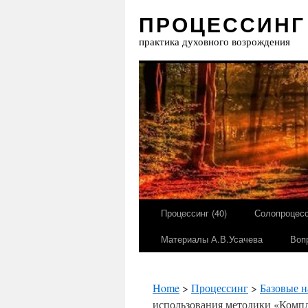
ПРОЦЕССИНГ
практика духовного возрождения
Процессинг (40)
Солопроцесс
Материалы А.В.Усачева
Воп
Home
>
Процессинг
>
Базовые 
использования методики «Компл