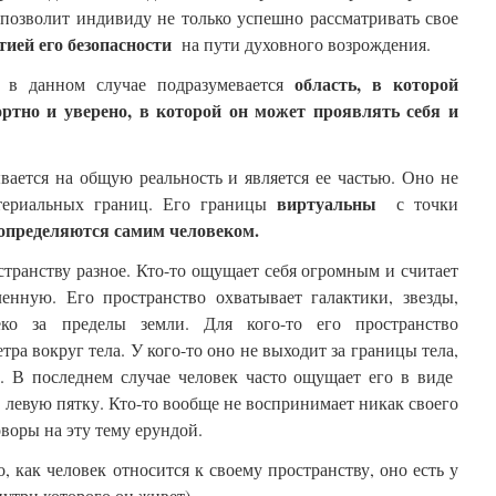
 позволит индивиду не только успешно рассматривать свое
тией его безопасности
на пути духовного возрождения.
область, в которой
в данном случае подразумевается
ортно и уверено, в которой он может проявлять себя и
вается на общую реальность и является ее частью. Оно не
виртуальны
териальных границ. Его границы
с точки
определяются самим человеком.
транству разное. Кто-то ощущает себя огромным и считает
енную. Его пространство охватывает галактики, звезды,
еко за пределы земли. Для кого-то его пространство
тра вокруг тела. У кого-то оно не выходит за границы тела,
а. В последнем случае человек часто ощущает его в виде
 левую пятку. Кто-то вообще не воспринимает никак своего
оворы на эту тему ерундой.
, как человек относится к своему пространству, оно есть у
нутри которого он живет).