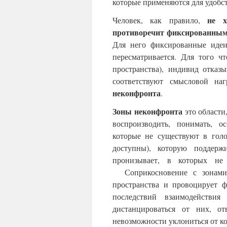
которые применяются для удобст
не х
Человек, как правило,
противоречит фиксированным 
Для него фиксированные идеи
пересматривается. Для того 
пространства), индивид отказ
соответствуют смысловой н
неконфронта
.
Зоны неконфронта
это области
воспроизводить, понимать, о
которые не существуют в голо
доступны), которую поддер
пронизывает, в которых не 
Соприкосновение с зонами н
пространства и провоцирует 
последствий взаимодействи
дистанцироваться от них, от
невозможности уклониться от к