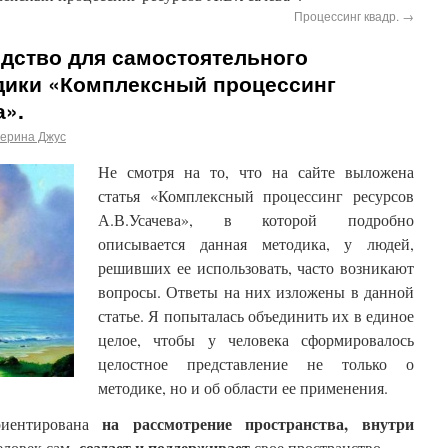
Процессинг квадр.
→
дство для самостоятельного
дики «Комплексный процессинг
а».
терина Джус
Не смотря на то, что на сайте выложена
статья «Комплексный процессинг ресурсов
А.В.Усачева», в которой подробно
описывается данная методика, у людей,
решивших ее использовать, часто возникают
вопросы. Ответы на них изложены в данной
статье. Я попыталась объединить их в единое
целое, чтобы у человека сформировалось
целостное представление не только о
методике, но и об области ее применения.
на рассмотрение пространства, внутри
риентирована
создает и поддерживает
Человек сам
свое пространство.