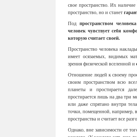
свое пространство. Их наличие
гаран
пространство, но и станет
пространством человека
Под
человек чувствует себя комф
которую считает своей.
Пространство человека наклады
имеет осязаемых, видимых ма
зрения физической вселенной и
Отношение людей к своему прос
своим пространством всю всел
планеты и простирается дал
простирается лишь на два три ме
или даже спрятано внутри тел
точки, помещенной, например, в
пространства и считает все разг
Однако, вне зависимости от того
каждого. (У каждого есть дом, в