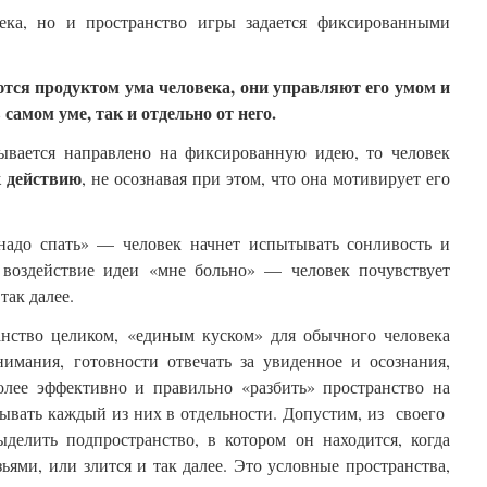
века, но и пространство игры задается фиксированными
тся продуктом ума человека, они управляют его умом и
в самом уме, так и отдельно от него.
ывается направлено на фиксированную идею, то человек
к действию
, не осознавая при этом, что она мотивирует его
адо спать» — человек начнет испытывать сонливость и
д воздействие идеи «мне больно» — человек почувствует
так далее.
ранство целиком, «единым куском» для обычного человека
нимания, готовности отвечать за увиденное и осознания,
олее эффективно и правильно «разбить» пространство на
ывать каждый из них в отдельности. Допустим, из своего
ыделить подпространство, в котором он находится, когда
зьями, или злится и так далее. Это условные пространства,