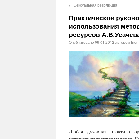
←
Сексуальная революция
Практическое руково
использования мето
ресурсов А.В.Усачев
Опубликовано
09.01.2012
автором
Ека
Любая духовная практика о
которого находится человек
. 