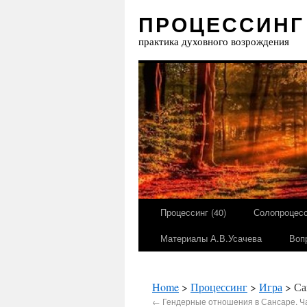
ПРОЦЕССИНГ
практика духовного возрождения
Процессинг (40)
Солопроцесс
Материалы А.В.Усачева
Воп
Home
>
Процессинг
>
Игра
> Са
←
Гендерные отношения в Сансаре. Ч