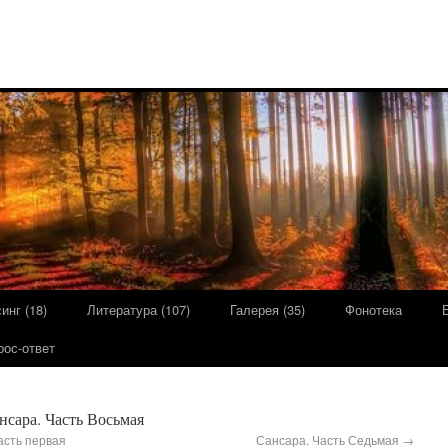
инг (18)
Литература (107)
Галерея (35)
Фонотека
рос-ответ
нсара. Часть Восьмая
асть первая
Сансара. Часть Седьмая
→