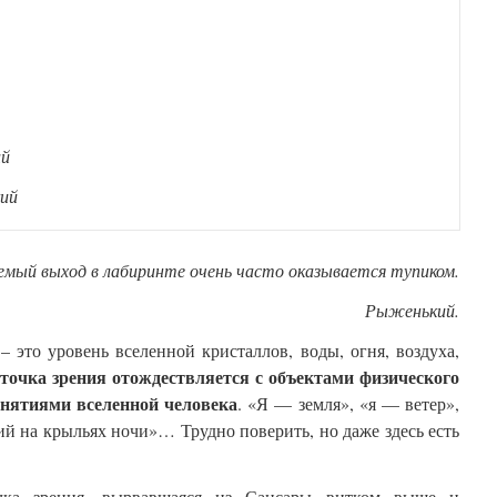
ий
кий
емый выход в лабиринте очень часто оказывается тупиком.
Рыженький.
 это уровень вселенной кристаллов, воды, огня, воздуха,
точка зрения отождествляется с объектами физического
нятиями вселенной человека
. «Я — земля», «я — ветер»,
ий на крыльях ночи»… Трудно поверить, но даже здесь есть
чка зрения, вырвавшаяся из Сансары витком выше и