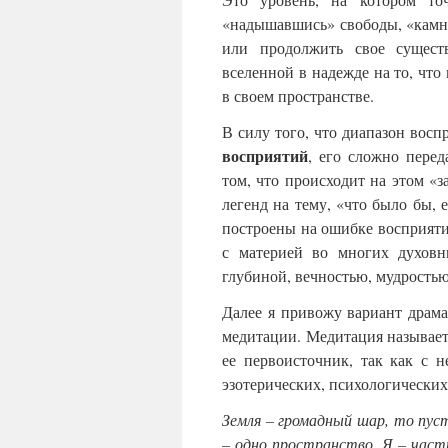
«надышавшись» свободы, «камнем
или продолжить свое сущест
вселенной в надежде на то, что
в своем пространстве.
В силу того, что диапазон восп
восприятий
, его сложно перед
том, что происходит на этом «з
легенд на тему, «что было бы, 
построены на ошибке восприятия
с материей во многих духовн
глубиной, вечностью, мудростью
Далее я привожу вариант драма
медитации. Медитация называе
ее первоисточник, так как с 
эзотерических, психологических
Земля – громадный шар, то пус
– одно пространство. Я – част