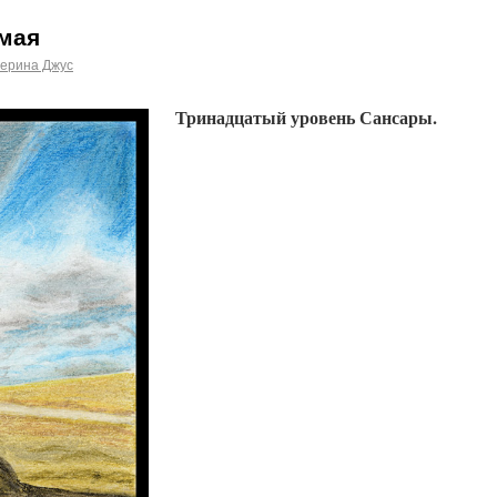
ьмая
терина Джус
Тринадцатый уровень Сансары.