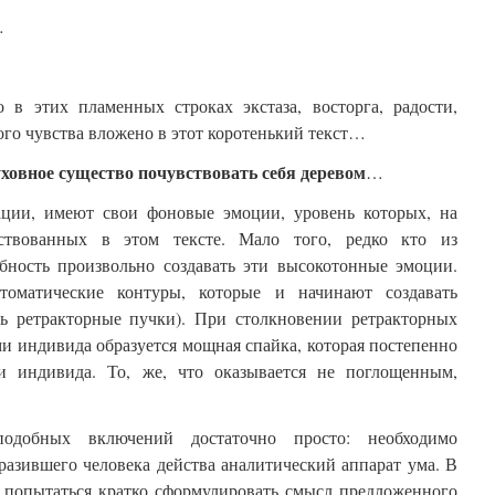
.
 в этих пламенных строках экстаза, восторга, радости,
ого чувства вложено в этот коротенький текст…
уховное существо почувствовать себя деревом
…
ции, имеют свои фоновые эмоции, уровень которых, на
ствованных в этом тексте. Мало того, редко кто из
ность произвольно создавать эти высокотонные эмоции.
томатические контуры, которые и начинают создавать
ь ретракторные пучки). При столкновении ретракторных
и индивида образуется мощная спайка, которая постепенно
и индивида. То, же, что оказывается не поглощенным,
подобных включений достаточно просто: необходимо
азившего человека действа аналитический аппарат ума. В
о попытаться кратко сформулировать смысл предложенного