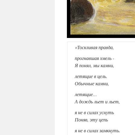
«Тоскливая правда,
прогнавшая хмель -
Я понял, мы камни,
летящие в цель.
Обычные камни,
летящие…
А дождь льет и льет,
я не в силах уснуть
Поняв, эту цепь
я не в силах замкнуть.