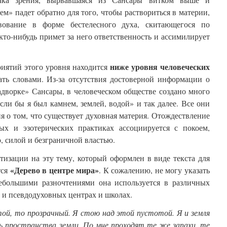
» падет обратно для того, чтобы раствориться в материи,
вование в форме бестелесного духа, скитающегося по
 кто-нибудь примет за него ответственность и ассимилирует
ниже уровня человеческих
риятий этого уровня находится
ать словами. Из-за отсутствия достоверной информации о
адворке» Сансары, в человеческом обществе создано много
если бы я был камнем, землей, водой» и так далее. Все они
 о том, что существует духовная материя. Отождествление
ых и эзотерических практиках ассоциируется с покоем,
, силой и безграничной властью.
тизации на эту тему, который оформлен в виде текста для
«Дерево в центре мира»
тся
. К сожалению, не могу указать
небольшими разночтениями она используется в различных
 и псевдодуховных центрах и школах.
той, то прозрачный. Я стою над этой пустотой. Я и земля
ь пространства земли. По мне проходят те же запахи, те