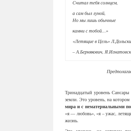
Считал тебя солнцем,
а сам был луной,
Но мы лишь обычные
камни с тобой…»
«Летящие в Цель» Л.Дольск
– А.Бернякович, Я.Игнатовс
Предполага
Тринадцатый уровень Сансары –
земли. Это уровень, на котором
мира и с нематериальными по
«я — любовь», «я – ужас, летящ
жизнь.
Это уровень, на котором то