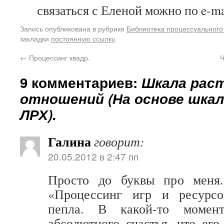
связаться с Еленой можно по e-m
Запись опубликована в рубрике
Библиотека процессуального
закладки
постоянную ссылку
.
←
Процессинг квадр.
Ч
9 комментариев:
Шкала рас
отношений (На основе шка
ЛРХ).
Галина
говорит:
20.05.2012 в 2:47 пп
Просто до буквы про меня.
«Процессинг игр и ресурсо
пепла. В какой-то моме
абсолютного счастья, что его