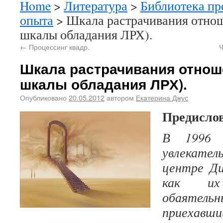
Home
>
Литература
>
Библиотека пр
опыта
> Шкала растрачивания отно
шкалы обладания ЛРХ).
←
Процессинг квадр.
Ч
Шкала растрачивания отнош
шкалы обладания ЛРХ).
Опубликовано
20.05.2012
автором
Екатерина Джус
Предислов
В 1996 
увлекат
центре Ди
как их
обаяте
приехав