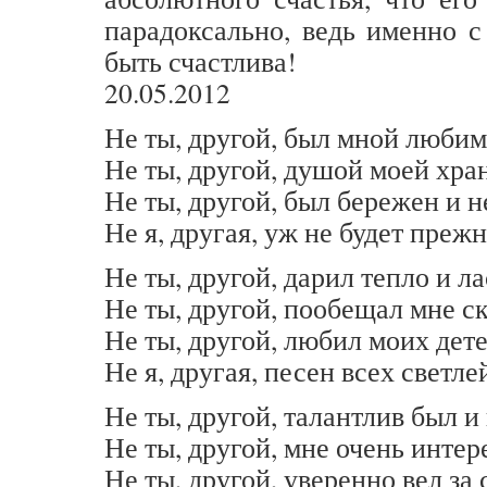
парадоксально, ведь именно 
быть счастлива!
20.05.2012
Не ты, другой, был мной любим
Не ты, другой, душой моей хра
Не ты, другой, был бережен и н
Не я, другая, уж не будет преж
Не ты, другой, дарил тепло и ла
Не ты, другой, пообещал мне ск
Не ты, другой, любил моих дете
Не я, другая, песен всех светл
Не ты, другой, талантлив был и 
Не ты, другой, мне очень интер
Не ты, другой, уверенно вел за 