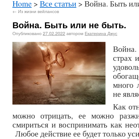
Home
>
Все статьи
> Война. Быть или
←
Из жизни вейлансов
Война. Быть или не быть.
Опубликовано
27.02.2022
автором
Екатерина Джус
Война
страх и
удовол
обога
много 
не явля
Как от
можно отрицать, ее можно разж
смириться и воспринимать как нео
Любое действие ее будет только уси