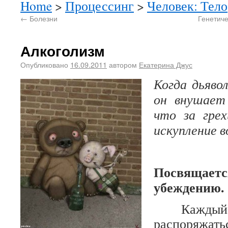
Home
>
Процессинг
>
Человек: Тело
←
Болезни
Генетиче
Алкоголизм
Опубликовано
16.09.2011
автором
Екатерина Джус
Когда дьяво
он внушает
что за гре
искупление 
Посвящаетс
убеждению.
Каждый из
распоряжать