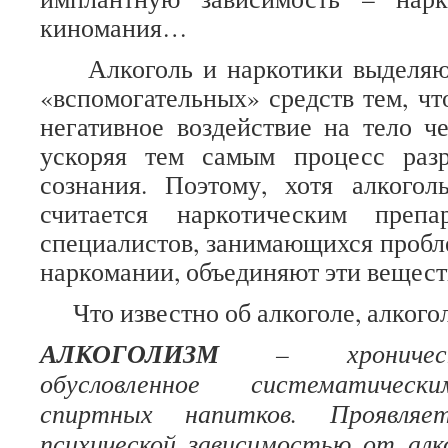
киномания…
Алкоголь и наркотики выделяют
«вспомогательных» средств тем, ч
негативное воздействие на тело че
ускоряя тем самым процесс раз
сознания. Поэтому, хотя алкого
считается наркотическим препа
специалистов, занимающихся пробл
наркомании, объединяют эти веществ
Что известно об алкоголе, алкогол
АЛКОГОЛИЗМ
– хроническо
обусловленное систематическ
спиртных напитков. Проявляе
психической зависимостью от алко