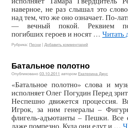
исполняет Тамара Гвердцитель
наверное, не раз слышал это слово
над тем, что же оно означает. По-ла
— вечный покой. Реквием по
погибших героев и носят …
Читать 
Рубрика:
Песни
|
Добавить комментарий
Батальное полотно
Опубликовано
03.10.2011
автором
Екатерина Джус
«Батальное полотно» слова и муз
исполняет Олег Погудин Перед зрит
Неспешно движется процессия. В
Игрок, за ним генералы – Фигур
флигель-адъютанты – Пешки. Все 
даже помпезно. Куда они едут и …
Ч