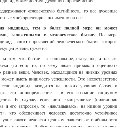
 индивид может достичь духовного просветления.
оддерживают человеческую бытийность, то все духовные
естные мне) ориентированы именно на нее.
ия индивида, тем в более полной мере он может
тями, заложенными в человеческое бытие.
По мере
дивида, спектр проявлений человеческого бытия, которые
екущей жизни, сужается.
 на том, что бытие и социальное, статусное, а так же
овека (то есть то, по чему люди привыкли оценивать
то разные вещи. Человек, находящийся на низких уровнях
а может иметь видимость успешности. Это несоответствие
 если индивид находится на низких уровнях бытия, в
одит его иноопределение – в его сознание социумом
дения. В случае, если они выигрышные (полностью
ма и его запросам), то «накладываясь» на низкие уровни
», что обеспечивает человеку достаточно устойчивое
лучие такого человека целиком зависит от стабильности
ой он находится. Любые перемены социального характера,