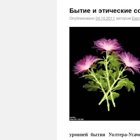
Бытие и этические с
Опубликовано
04.10.2011
автором
Ека
уровней бытия Уолтера-Уса