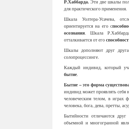
Р.Хаббарда.
Эти две шкалы пол
для практического применения.
Шкала Уолтера-Усачева, отс
пособно
ориентируется на его с
осознания
. Шкала Р.Хаббард
способност
отталкивается от его
Шкалы дополняют друг друга
солопроцессинге.
Каждый индивид, который уча
бытие
.
Бытие – это форма существова
индивид может проявлять себя н
человеческим телом, в играх 
человека, бога, дева, претты, ас
Бытийности отличаются друг 
объемной и многогранной явл