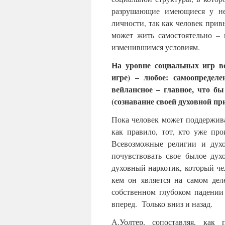
разрушающие имеющиеся у не
личности, так как человек при
может жить самостоятельно – 
изменившимся условиям.
На уровне социальных игр в
игре) – любое: самоопределе
вейлансное – главное, что б
(сознавание своей духовной пр
Пока человек может поддержива
как правило, тот, кто уже про
Всевозможные религии и духо
почувствовать свое былое дух
духовный наркотик, который чел
кем он является на самом дел
собственном глубоком падении
вперед. Только вниз и назад.
А.Уолтер, сопоставляя, как