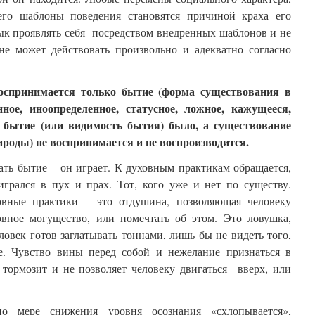
го шаблоны поведения становятся причиной краха его
вык проявлять себя посредством внедренных шаблонов и не
не может действовать произвольно и адекватно согласно
оспринимается только бытие (форма существования в
нное, иноопределенное, статусное, ложное, кажущееся,
ы бытие (или видимость бытия) было, а существование
ироды) не воспринимается и не воспроизводится.
ть бытие – он играет. К духовным практикам обращается,
игрался в пух и прах. Тот, кого уже и нет по существу.
вные практики – это отдушина, позволяющая человеку
овное могущество, или помечтать об этом. Это ловушка,
овек готов заглатывать тоннами, лишь бы не видеть того,
е. Чувство вины перед собой и нежелание признаться в
 тормозит и не позволяет человеку двигаться вверх, или
 по мере снижения уровня осознания «схлопывается»,