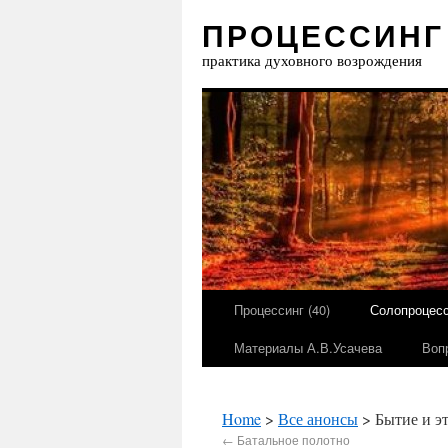
ПРОЦЕССИНГ
практика духовного возрождения
Процессинг (40)
Солопроцесс
Материалы А.В.Усачева
Воп
Home
>
Все анонсы
> Бытие и эт
←
Батальное полотно