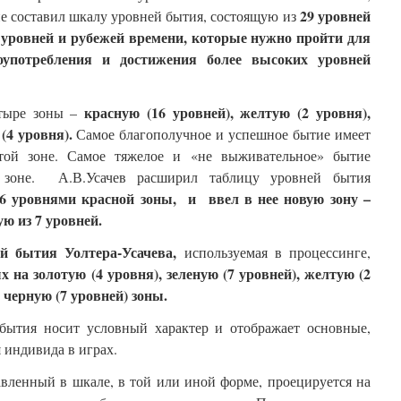
29 уровней
е составил шкалу уровней бытия, состоящую из
 уровней и рубежей времени, которые нужно пройти для
оупотребления и достижения более высоких уровней
красную (16 уровней), желтую (2 уровня),
етыре зоны –
 (4 уровня).
Самое благополучное и успешное бытие имеет
той зоне. Самое тяжелое и «не выживательное» бытие
 зоне. А.В.Усачев расширил таблицу уровней бытия
6 уровнями красной зоны, и ввел в нее новую зону –
ую из 7 уровней.
й бытия Уолтера-Усачева,
используемая в процессинге,
х на золотую (4 уровня), зеленую (7 уровней), желтую (2
 черную (7 уровней) зоны.
бытия носит условный характер и отображает основные,
 индивида в играх.
вленный в шкале, в той или иной форме, проецируется на