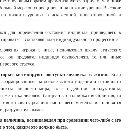
тветствующим образом драматизируется. Причем, чем ниже
 большей мере он спроецирован на нижние уровни. Высокие
 на нижних уровнях в искаженной, инвертированной и
ься для определения состояния индивида, пришедшего в
нтироваться, составляя план индивидуального процессинга.
оложения игрока в игре, использовал шкалу этических
нее, он предлагал индивиду осуществлять те, или иные
игрового статуса.
оторые мотивируют поступки человека в жизни.
Если
, сформированные на основе ясного видения и готовности
спекты внешнего мира, то его действия продуктивны,
 же этика человека базируется на ошибках восприятия, то
оответствовать реалиям настоящего момента и становятся
и, разрушительными.
я величина, возникающая при сравнении чего-либо с его
 о том, каким это должно быть.