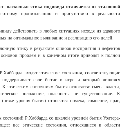
насколько этика индивида отличается от эталонной
ют,
лютному пронизыванию и присутствию в реальности
ивиду действовать в любых ситуациях исходя из здравого
ных на оптимальное выживание и реализацию его целей.
лонную этику в результате ошибок восприятия и дефектов
я основой проблем и в конечном итоге приводят к полной
Р.Хаббарда входят этические состояния, соответствующие
й поддерживает свое бытие в игре и который лишился
 К этическим состояниям бытия относятся: смена власти,
итическое положение, опасность, не существование. К
 (ниже уровня бытия) относятся помеха, сомнение, враг,
х состояний Р.Хаббарда со шкалой уровней бытия Уолтера-
ющее: все этические состояния, относящиеся к области