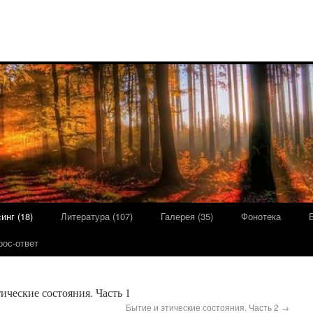
инг (18)
Литература (107)
Галерея (35)
Фонотека
рос-ответ
ические состояния. Часть 1
Бытие и этические состояния. Часть 2
→