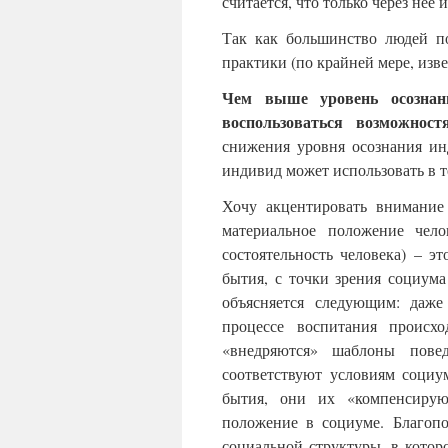
считается, что только через нее
Так как большинство людей п
практики (по крайней мере, изв
Чем выше уровень осознан
воспользоваться возможнос
снижения уровня осознания ин
индивид может использовать в т
Хочу акцентировать внимание
материальное положение чел
состоятельность человека) – э
бытия, с точки зрения социум
объясняется следующим: даже
процессе воспитания происх
«внедряются» шаблоны пове
соответствуют условиям социу
бытия, они их «компенсируют
положение в социуме. Благопо
социальной структуры, в котор