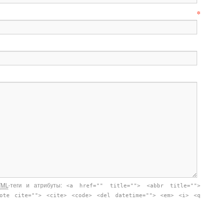
*
TML
-теги и атрибуты:
<a href="" title=""> <abbr title="">
uote cite=""> <cite> <code> <del datetime=""> <em> <i> <q