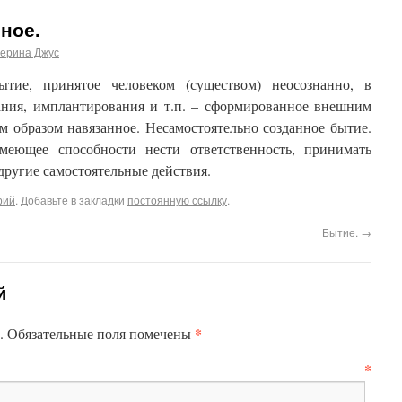
ное.
терина Джус
ие, принятое человеком (существом) неосознанно, в
вания, имплантирования и т.п. – сформированное внешним
м образом навязанное. Несамостоятельно созданное бытие.
меющее способности нести ответственность, принимать
другие самостоятельные действия.
рий
. Добавьте в закладки
постоянную ссылку
.
Бытие.
→
й
*
н. Обязательные поля помечены
*