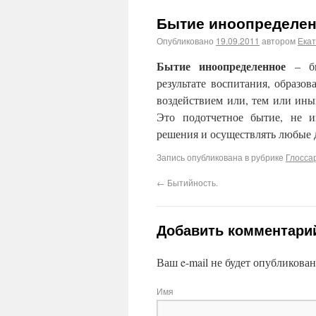
Бытие иноопределен
Опубликовано
19.09.2011
автором
Ека
Бытие иноопределенное
– быт
результате воспитания, образо
воздействием или, тем или ины
Это подотчетное бытие, не и
решения и осуществлять любые 
Запись опубликована в рубрике
Глосса
←
Бытийность.
Добавить комментари
Ваш e-mail не будет опубликова
Имя