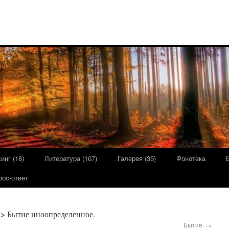
инг (18)
Литература (107)
Галерея (35)
Фонотека
рос-ответ
> Бытие иноопределенное.
Бытие.
→