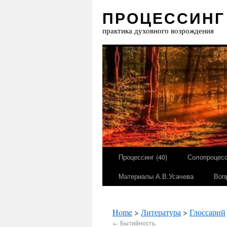
ПРОЦЕССИНГ
практика духовного возрождения
Процессинг (40)
Солопроцесс
Материалы А.В.Усачева
Воп
Home
>
Литература
>
Глоссарий
←
Бытийность.