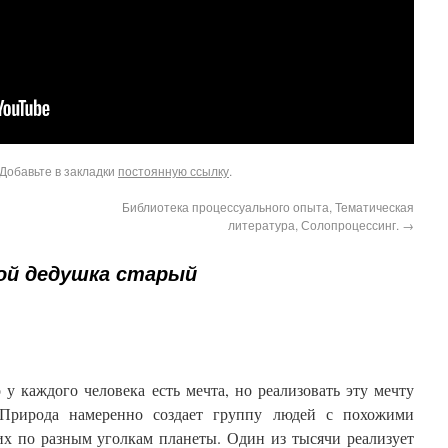
 Добавьте в закладки
постоянную ссылку
.
Библиотека процессуального опыта, Тематическая
литература, Солопроцессинг.
→
ой дедушка старый
 у каждого человека есть мечта, но реализовать эту мечту
Природа намеренно создает группу людей с похожими
их по разным уголкам планеты. Один из тысячи реализует