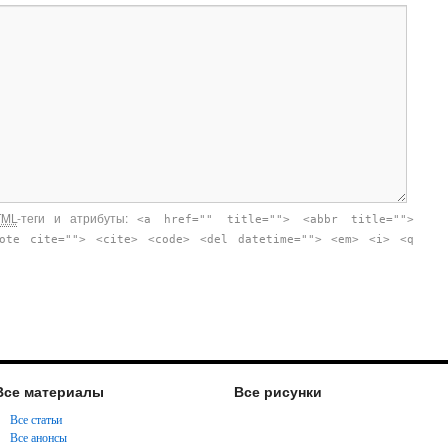
TML
-теги и атрибуты:
<a href="" title=""> <abbr title="">
uote cite=""> <cite> <code> <del datetime=""> <em> <i> <q
Все материалы
Все рисунки
Все статьи
Все анонсы