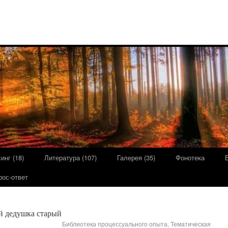
инг (18)
Литература (107)
Галерея (35)
Фонотека
рос-ответ
 дедушка старый
Библиотека процессуального опыта, Тематическая