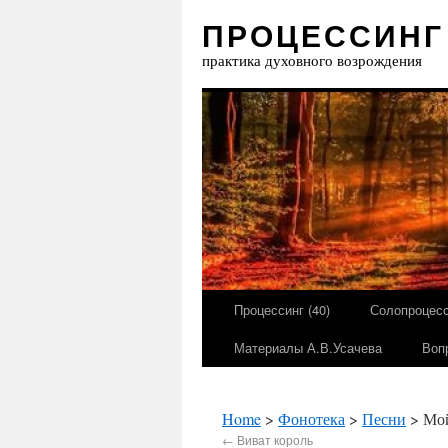
ПРОЦЕССИНГ
практика духовного возрождения
Процессинг (40)
Солопроцесс
Материалы А.В.Усачева
Воп
Home
>
Фонотека
>
Песни
> Мой
←
Виват король