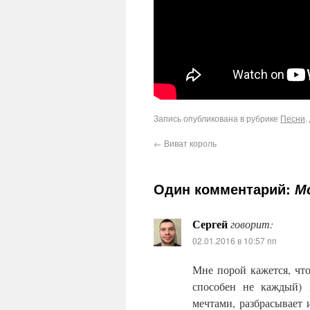
Запись опубликована в рубрике
Песни
.
←
Виват король
Один комментарий:
М
Сергей
говорит:
02.01.2016 в 10:57 пп
Мне порой кажется, что
способен не каждый) 
мечтами, разбрасывает 