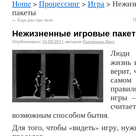
Home
>
Процессинг
>
Игра
> Нежиз
пакеты
←
Еще раз про тело
П
Нежизненные игровые паке
Опубликовано
16.09.2011
автором
Екатерина Джус
Люди 
жизнь 
верит, 
самом 
прави
игры –
счита
возможным способом бытия.
Для того, чтобы «видеть» игру, нуж