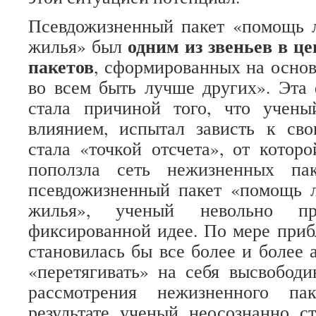
Псевдожизненный пакет «помощь
одним из звеньев в ц
жилья» был
пакетов
, сформированных на основ
во всем быть лучше других». Эта
стала причиной того, что учены
влиянием, испытал зависть к св
стала «точкой отсчета», от котор
поползла сеть нежизненных пак
псевдожизненный пакет «помощь
жилья», ученый невольно п
фиксированной идее. По мере приб
становилась бы все более и более 
«перетягивать» на себя высвободи
рассмотрения нежизненного па
результате ученый неосознанно с