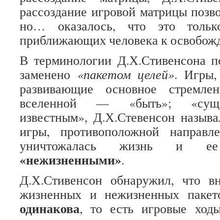
рассоздание игровой матрицы позво
но… оказалось, что это тольк
приближающих человека к освобожд
В терминологии Д.Х.Стивенсона 
заменено
«пакетом целей»
. Игры
развивающие основное стремле
вселенной — «быть»; «сущес
известным», Д.Х.Стевенсон называ
игры, противоположной направл
уничтожалась жизнь и е
«нежизненными»
.
Д.Х.Стивенсон обнаружил, что вн
жизненных и нежизненных пакет
одинакова
, то есть игровые хо