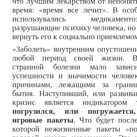
что лучшим лекарством от непонят
время: «время все лечит». В осо
использувались медикамент
разрушающие психику человека, но
вернуть его к социально приемлемо
«Заболеть» внутренним опустошен
любой период своей жизни. Во
странной болезни мало завис
успешности и значимости человек
причинами, лежащими за границ
бытия. Наступивший, или развив
кризис является индикатором 
погрузился, или погружаетс
игровые пакеты
. Что будет посл
которой нежизненные пакеты «по