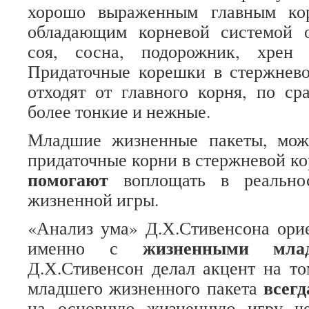
хорошо выраженным главным кор
обладающим корневой системой о
соя, сосна, подорожник, хрен
Придаточные корешки в стержнево
отходят от главного корня, по с
более тонкие и нежные.
Младшие жизненные пакеты, мож
придаточные корни в стержневой ко
помогают
воплощать в реальнос
жизненной игры.
«Анализ ума» Д.Х.Стивенсона ори
жизненными мла
именно с
Д.Х.Стивенсон делал акцент на то
всег
младшего жизненного пакета
на основную жизненную игру че