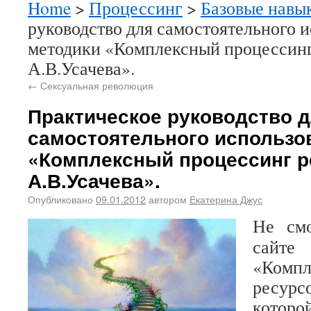
Home
>
Процессинг
>
Базовые навы
руководство для самостоятельного 
методики «Комплексный процессинг
А.В.Усачева».
←
Сексуальная революция
Практическое руководство 
самостоятельного использо
«Комплексный процессинг р
А.В.Усачева».
Опубликовано
09.01.2012
автором
Екатерина Джус
Не смо
сайте
«Компл
ресурс
кото