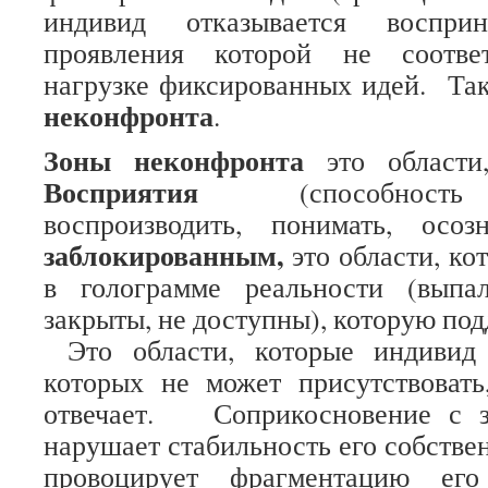
индивид отказывается восприн
проявления которой не соотве
нагрузке фиксированных идей. Т
неконфронта
.
Зоны неконфронта
это области
Восприятия
(способность 
воспроизводить, понимать, осозн
заблокированным,
это области, ко
в голограмме реальности (выпа
закрыты, не доступны), которую по
Это области, которые индивид 
которых не может присутствовать
отвечает. Соприкосновение с з
нарушает стабильность его собстве
провоцирует фрагментацию его