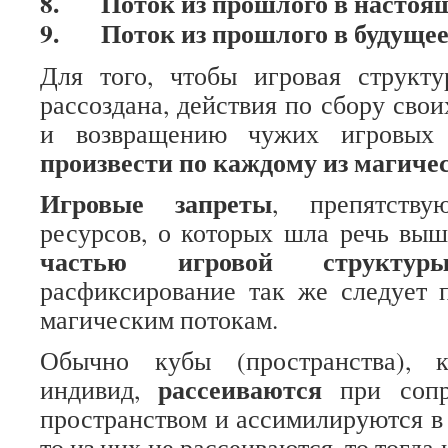
8.
Поток из прошлого в настоящ
9.
Поток из прошлого в будущее
Для того, чтобы игровая структ
рассоздана, действия по сбору сво
и возвращению чужих игровых
произвести по каждому из магиче
Игровые запреты
, препятству
ресурсов, о которых шла речь вы
частью игровой структур
расфиксирование так же следует 
магическим потокам.
Обычно кубы (пространства), к
рассеиваются
индивид,
при сопр
пространством и ассимилируются в 
то из них не рассеиваются, то тогда