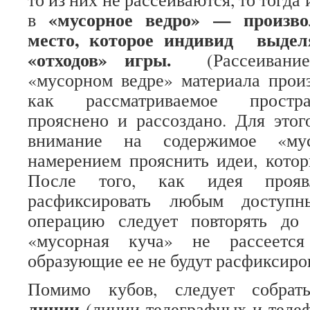
«мусорное ведро» — произ
в
место, которое индивид выдел
«отходов» игры.
(Рассеивание
«мусорном ведре» материала произ
как рассматриваемое простр
прояснено и рассоздано. Для этог
внимание на содержимое «му
намерением прояснить идеи, котор
После того, как идея прояв
расфиксировать любым доступн
операцию следует повторять до
«мусорная куча» не рассеется
образующие ее не будут расфиксиро
Помимо кубов, следует собра
линии
(линии телеграфных и теле