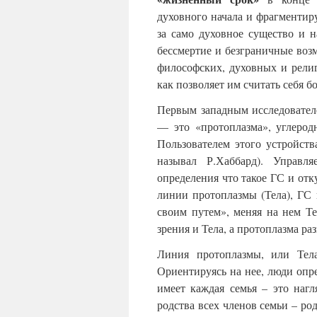
духовного начала и фрагментиру
за само духовное существо и 
бессмертие и безграничные воз
философских, духовных и религ
как позволяет им считать себя 
Первым западным исследовател
— это «протоплазма», углеродн
Пользователем этого устройства
называл Р.Хаббард). Управ
определения что такое ГС и отку
линии протоплазмы (Тела), ГС 
своим путем», меняя на нем Т
зрения и Тела, а протоплазма ра
Линия протоплазмы, или Те
Ориентируясь на нее, люди опре
имеет каждая семья – это нагл
родства всех членов семьи – ро