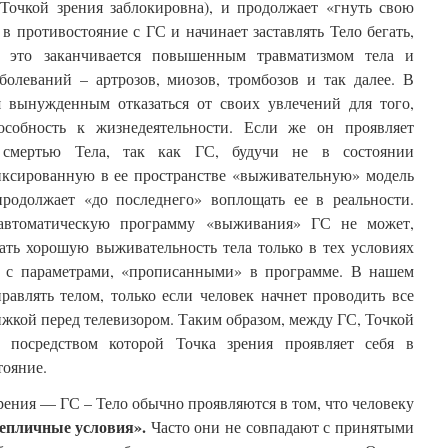
с Точкой зрения заблокировна), и продолжает «гнуть свою
в противостояние с ГС и начинает заставлять Тело бегать,
, это заканчивается повышенным травматизмом тела и
болеваний – артрозов, миозов, тромбозов и так далее. В
ся вынужденным отказаться от своих увлечений для того,
особность к жизнедеятельности. Если же он проявляет
 смертью Тела, так как ГС, будучи не в состоянии
иксированную в ее пространстве «выживательную» модель
продолжает «до последнего» воплощать ее в реальности.
 автоматическую программу «выживания» ГС не может,
ать хорошую выживательность тела только в тех условиях
т с параметрами, «прописанными» в программе. В нашем
равлять телом, только если человек начнет проводить все
нижкой перед телевизором. Таким образом, между ГС, Точкой
 посредством которой Точка зрения проявляет себя в
тояние.
ения — ГС – Тело обычно проявляются в том, что человеку
епличные условия».
Часто они не совпадают с принятыми