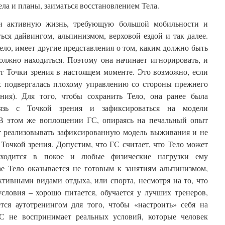
ела и планы, заиматься восстановлением Тела.
ти активную жизнь, требующую большой мобильности и
ься дайвингом, альпинизмом, верховой ездой и так далее.
ело, имеет другие представления о том, каким должно быть
олжно находиться. Поэтому она начинает игнорировать, и
т Точки зрения в настоящем моменте. Это возможно, если
 подвергалась плохому управлению со стороны прежнего
ния). Для того, чтобы сохранить Тело, она ранее была
вязь с Точкой зрения и зафиксироваться на модели
 В этом же воплощении ГС, опираясь на печальный опыт
 реализовывать зафиксированную модель выживания и не
Точкой зрения. Допустим, что ГС считает, что Тело может
аходится в покое и любые физические нагрузки ему
ае Тело оказывается не готовым к занятиям альпинизмом,
тивными видами отдыха, или спорта, несмотря на то, что
условия – хорошо питается, обучается у лучших тренеров,
ется аутотренингом для того, чтобы «настроить» себя на
ГС не воспринимает реальных условий, которые человек