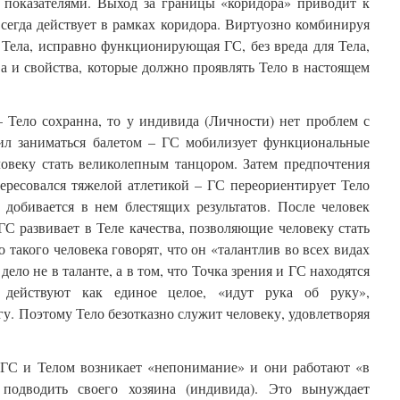
показателями. Выход за границы «коридора» приводит к
сегда действует в рамках коридора. Виртуозно комбинируя
Тела, исправно функционирующая ГС, без вреда для Тела,
а и свойства, которые должно проявлять Тело в настоящем
– Тело сохранна, то у индивида (Личности) нет проблем с
ил заниматься балетом – ГС мобилизует функциональные
ловеку стать великолепным танцором. Затем предпочтения
тересовался тяжелой атлетикой – ГС переориентирует Тело
 добивается в нем блестящих результатов. После человек
ГС развивает в Теле качества, позволяющие человеку стать
такого человека говорят, что он «талантлив во всех видах
дело не в таланте, а в том, что Точка зрения и ГС находятся
действуют как единое целое, «идут рука об руку»,
гу. Поэтому Тело безотказно служит человеку, удовлетворяя
 ГС и Телом возникает «непонимание» и они работают «в
 подводить своего хозяина (индивида). Это вынуждает