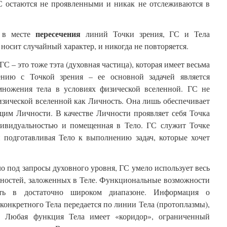
С остаются не проявленными и никак не отслеживаются в
пересечения
я в месте
линий Точки зрения, ГС и Тела
 носит случайный характер, и никогда не повторяется.
С – это тоже тэта (духовная частица), которая имеет весьма
нию с Точкой зрения – ее основной задачей является
множения тела в условиях физической вселенной. ГС не
изической вселенной как Личность. Она лишь обеспечивает
щим Личности. В качестве Личности проявляет себя Точка
дивидуальностью и помещенная в Тело. ГС служит Точке
и подготавливая Тело к выполнению задач, которые хочет
ло под запросы духовного уровня, ГС умело использует весь
ностей, заложенных в Теле. Функциональные возможности
ать в достаточно широком диапазоне. Информация о
онкретного Тела передается по линии Тела (протоплазмы),
. Любая функция Тела имеет «коридор», ограниченный