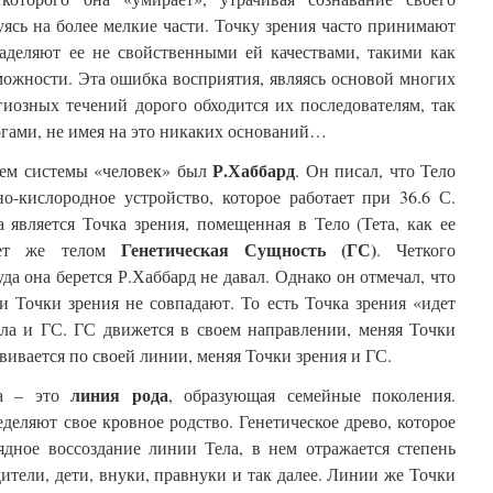
ясь на более мелкие части. Точку зрения часто принимают
наделяют ее не свойственными ей качествами, такими как
можности. Эта ошибка восприятия, являясь основой многих
иозных течений дорого обходится их последователям, так
богами, не имея на это никаких оснований…
Р.Хаббард
ем системы «человек» был
. Он писал, что Тело
о-кислородное устройство, которое работает при 36.6 С.
 является Точка зрения, помещенная в Тело (Тета, как ее
Генетическая Сущность (ГС)
ляет же телом
. Четкого
да она берется Р.Хаббард не давал. Однако он отмечал, что
и Точки зрения не совпадают. То есть Точка зрения «идет
ела и ГС. ГС движется в своем направлении, меняя Точки
звивается по своей линии, меняя Точки зрения и ГС.
линия рода
ла – это
, образующая семейные поколения.
деляют свое кровное родство. Генетическое древо, которое
ядное воссоздание линии Тела, в нем отражается степень
дители, дети, внуки, правнуки и так далее. Линии же Точки