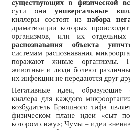
существующих в физической в
универсальные кил
сути они
набора нег
киллеры состоят из
драматизации которых происходи
организмов, или их отдельны
распознавания объекта уничт
системам распознавания микроорг
поражают живые организмы. По
животные и люди болеют различны
их инфекции не передаются друг дру
Негативные идеи, образующие 
киллера для каждого микрооргани
возбудитель Брюшного тифа являе
физическом плане идеи «сыт по
котором сижу»; Чумы – идеи «ненав