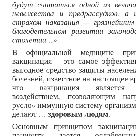
будут считаться одной из велич
невежества и предрассудков, а 
страхом наказания — грязнейшим
благодетельном развитии законо
столетии…»
.
В официальной медицине прин
вакцинация – это самое эффектив
выгодное средство защиты населе
болезней, известное на настоящее в
что вакцинация является п
воздействием, позволяющим на
русло» иммунную систему организм
здоровым людям
делают …
.
Основным принципом вакцинации
пациенту дается ослаблен