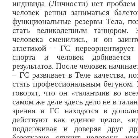
индивида (Личности) нет проблем
человек решил заниматься балет
функциональные резервы Тела, по
стать великолепным танцором. 
человека сменились, и он заинт
атлетикой – ГС переориентирует
спорта и человек добивается
результатов. После человек начинае
– ГС развивает в Теле качества, п
стать профессиональным бегуном. 
говорят, что он «талантлив во все
самом же деле здесь дело не в талант
зрения и ГС находятся в допол
действуют как единое целое, «и
поддерживая и доверяя друг др
безотказно служит человеку, удо