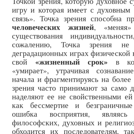
Точкой зрения, которую духовное 
игру и которая имеет с духовным
связь». Точка зрения способна 
человеческих жизней
, «меняя»
существования индивидуальнос
сожалению, Точка зрения не
деградационных играх физической в
«жизненный срок»
свой
в ко
«умирает», утрачивая сознавани
начала и фрагментируясь на более 
зрения часто принимают за само 
наделяют ее не свойственными ей
как бессмертие и безграничные
ошибка восприятия, являясь
философских, духовных и религио
обходится их последователям, та