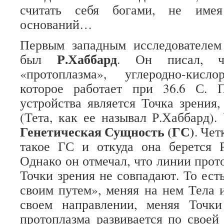
считать себя богами, не име
оснований…
Первым западным исследователем
Р.Хаббард
был
. Он писал, 
«протоплазма», углеродно-кисло
которое работает при 36.6 С. П
устройства является Точка зрения
(Тета, как ее называл Р.Хаббард).
Генетическая Сущность (ГС)
. Чет
такое ГС и откуда она берется Р
Однако он отмечал, что линии прот
Точки зрения не совпадают. То ест
своим путем», меняя на нем Тела 
своем направлении, меняя Точк
протоплазма развивается по своей