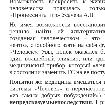
Возможность воскресить к жиз
человечества появилась тол
«Процессинга игр» Усачева А.В.
Не имея возможности восстановит
альтернатив
решило найти ей
созданная человечеством – это
нечто», способного взять на себя 
«Человек». Увы, поиск оказался б
один волшебный эликсир, или одн
медицинский прибор, который «лечи
в состоянии заменить ГС на ее посту
Попытки же медицины вмешаться в
системы «Человек» и перенастроит
«из самых добрых побуждений») 
непредсказуемые
последствия
. Пр